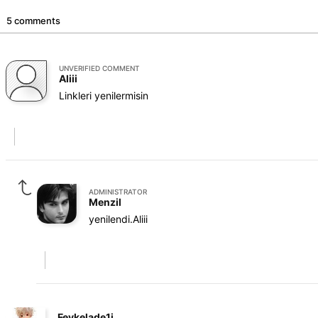
5 comments
UNVERIFIED COMMENT
Aliii
Linkleri yenilermisin
ADMINISTRATOR
Menzil
yenilendi.Aliii
Fevkelade1i