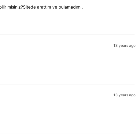
lir misiniz?Sitede arattım ve bulamadım..
13 years ago
13 years ago