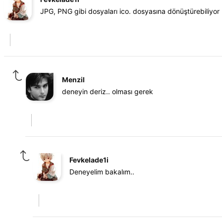
JPG, PNG gibi dosyaları ico. dosyasına dönüştürebiliyo
Menzil
deneyin deriz.. olması gerek
Fevkelade1i
Deneyelim bakalım..