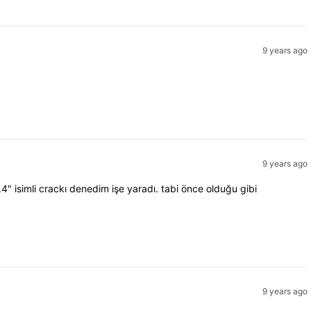
9 years ago
9 years ago
isimli crackı denedim işe yaradı. tabi önce olduğu gibi
9 years ago