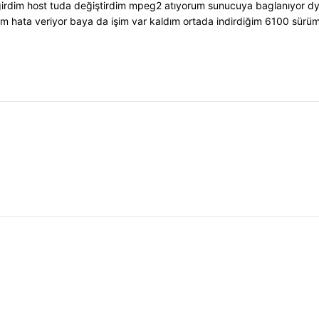
i de girdim host tuda değiştirdim mpeg2 atıyorum sunucuya baglanıy
hata veriyor baya da işim var kaldım ortada indirdiğim 6100 sürümü