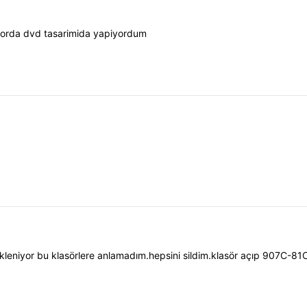
n orda dvd tasarimida yapiyordum
linip ekleniyor bu klasörlere anlamadım.hepsini sildim.klasör açı