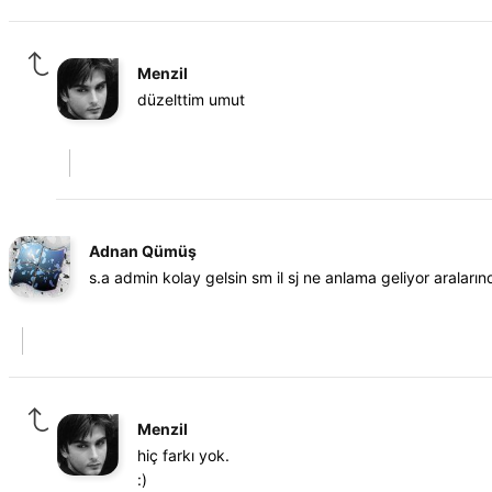
Menzil
düzelttim umut
Adnan Qümüş
s.a admin kolay gelsin sm il sj ne anlama geliyor araların
Menzil
hiç farkı yok.
:)