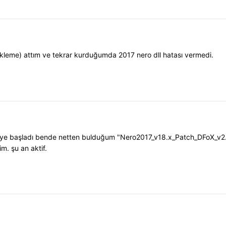
yükleme) attım ve tekrar kurduğumda 2017 nero dll hatası vermedi.
eye başladı bende netten bulduğum "Nero2017_v18.x_Patch_DFoX_v2.4" 
m. şu an aktif.