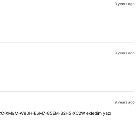
9 years ago
9 years ago
9 years ago
p 907C-81CC-XM9M-W80H-E6M7-85EM-82H5-XC2W ekledim yazı