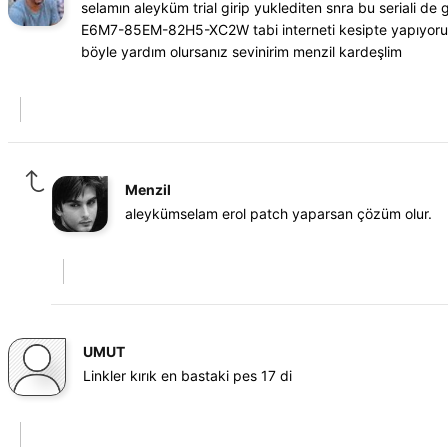
selamın aleyküm trial girip yuklediten snra bu serial
E6M7-85EM-82H5-XC2W tabi interneti kesipte yapıyorum 
böyle yardım olursanız sevinirim menzil kardeşlim
Menzil
aleykümselam erol patch yaparsan çözüm olur.
UMUT
Linkler kırık en bastaki pes 17 di