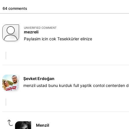
64 comments
UNVERIFIED COMMENT
mezreli
Paylasim icin cok Tesekkürler elinize
Şevket Erdoğan
menzil ustad bunu kurduk full yaptik contol centerden de
Menzil