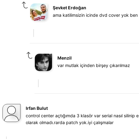
Şevket Erdoğan
ama katilimsizin icinde dvd cover yok be
Menzil
var mutlak içinden birşey çıkarılmaz
Irfan Bulut
control center açtığımda 3 klasör var serial nasıl si
olarak olmadı.rarda patch yok.iyi çalışmalar