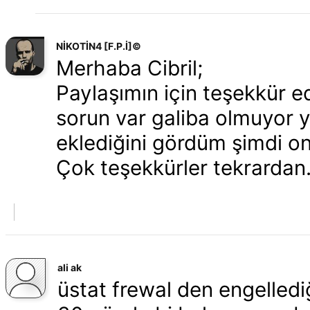
NİKOTİN4 [F.P.İ]©
Merhaba Cibril;
Paylaşımın için teşekkür 
sorun var galiba olmuyor 
eklediğini gördüm şimdi 
Çok teşekkürler tekrardan
ali ak
üstat frewal den engelled