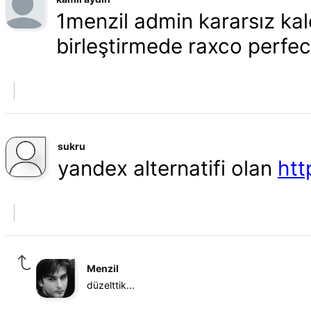
1menzil admin kararsız kal
birleştirmede raxco perfec
sukru
yandex alternatifi olan
htt
Menzil
düzelttik...