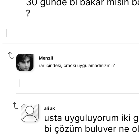
30 günde bi bakar mısın ba
?
Menzil
rar içindeki, crackı uygulamadınızmı ?
ali ak
usta uyguluyorum iki g
bi çözüm buluver ne o