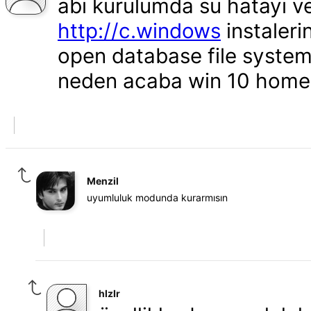
abi kurulumda su hatayi v
http://c.windows
instaleri
open database file syste
neden acaba win 10 home 
Menzil
uyumluluk modunda kurarmısın
hIzIr