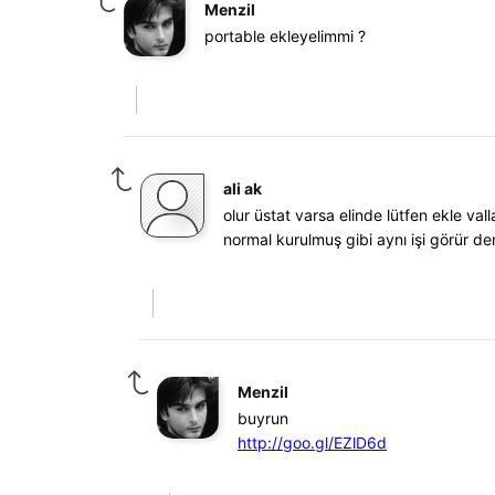
Menzil
portable ekleyelimmi ?
ali ak
olur üstat varsa elinde lütfen ekle 
normal kurulmuş gibi aynı işi görür de
Menzil
buyrun
http://goo.gl/EZlD6d