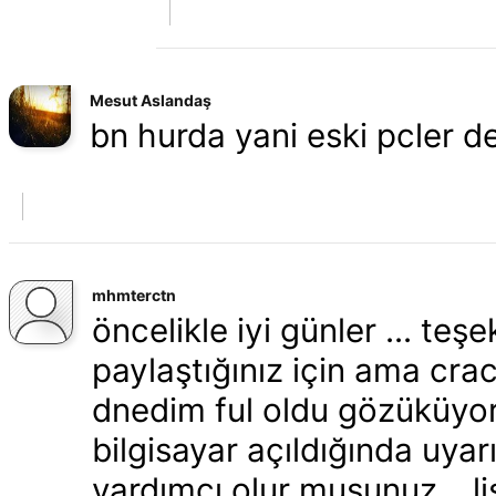
Mesut Aslandaş
bn hurda yani eski pcler d
mhmterctn
öncelikle iyi günler ... te
paylaştığınız için ama crac
dnedim ful oldu gözüküyor
bilgisayar açıldığında uyarı
yardımcı olur musunuz ...l