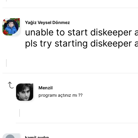
Yağiz Veysel Dönmez
unable to start diskeeper a
pls try starting diskeeper
Menzil
programı açtınız mı ??
kamil aydın