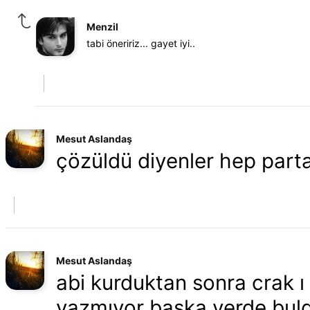
Menzil
tabi öneririz... gayet iyi..
Mesut Aslandaş
çözüldü diyenler hep par
Mesut Aslandaş
abi kurduktan sonra crak 
yazmıyor başka yerde buldu