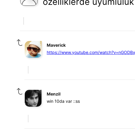
özelliklerde uyumlulu
Maverick
https://www.youtube.com/watch?v=nGODBx
Menzil
win 10da var ::ss