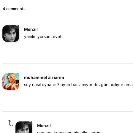
4 comments
Menzil
yanılmıyorsam evet.
muhammet ali sırım
sey nasıl oynanır ? oyun baslamıyor düzgün acılıyor ama s
Menzil
oynama konusunu hiç bilmiyorum.