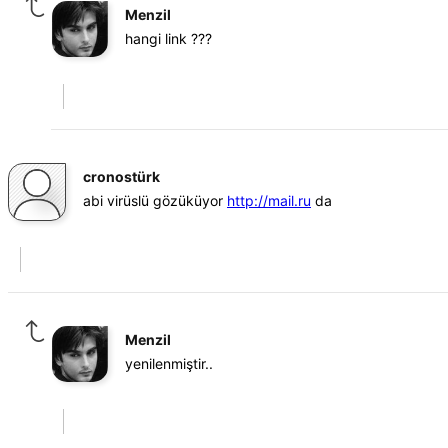
Menzil
hangi link ???
cronostürk
abi virüslü gözüküyor
http://mail.ru
da
Menzil
yenilenmiştir..