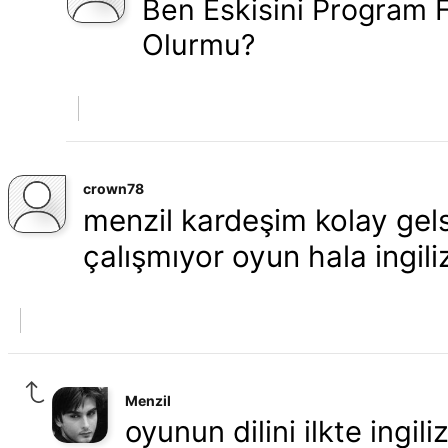
Ben Eskisini Program F
Olurmu?
crown78
menzil kardeşim kolay ge
çalışmıyor oyun hala ingili
Menzil
oyunun dilini ilkte ingili