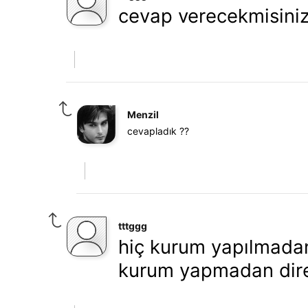
cevap verecekmisiniz
Menzil
cevapladık ??
tttggg
hiç kurum yapılmada
kurum yapmadan direk