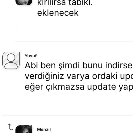
kırılırsa tabiki.
eklenecek
Yusuf
Abi ben şimdi bunu indirs
verdiğiniz varya ordaki u
eğer çıkmazsa update yap
Menzil