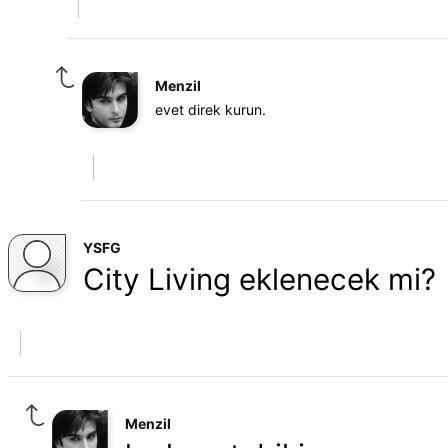
Menzil
evet direk kurun.
YSFG
City Living eklenecek mi?
Menzil