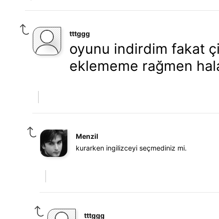
tttggg
oyunu indirdim fakat ç
eklememe rağmen hala
Menzil
kurarken ingilizceyi seçmediniz mi.
tttggg