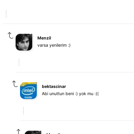
Menzil
varsa yenilerim :)
bektascinar
Abi unuttun beni :) yok mu :((