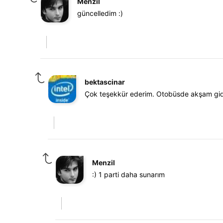
Menzil
güncelledim :)
bektascinar
Çok teşekkür ederim. Otobüsde akşam gider
Menzil
:) 1 parti daha sunarım