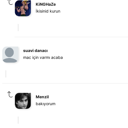
KiNGHaZe
İkisinid kurun
suavi danacı
mac için varmı acaba
Menzil
bakıyorum