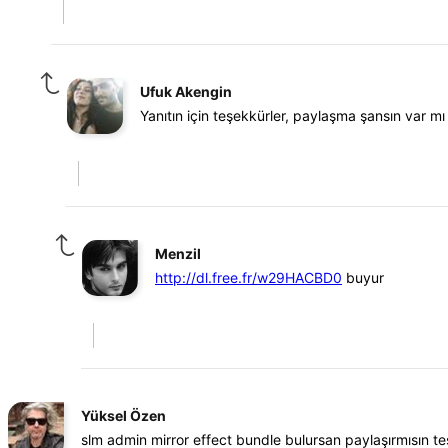
Ufuk Akengin
Yanıtın için teşekkürler, paylaşma şansın var m
Menzil
http://dl.free.fr/w29HACBD0
buyur
Yüksel Özen
slm admin mirror effect bundle bulursan paylaşırmısın te