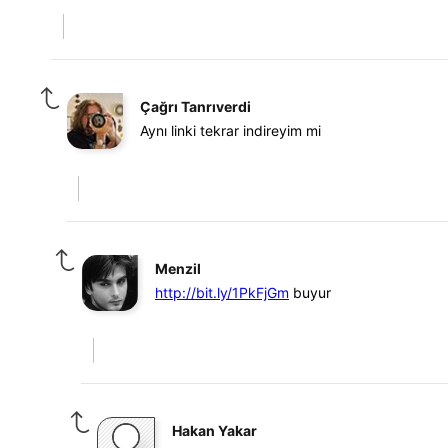
Çağrı Tanrıverdi
Aynı linki tekrar indireyim mi
Menzil
http://bit.ly/1PkFjGm
buyur
Hakan Yakar