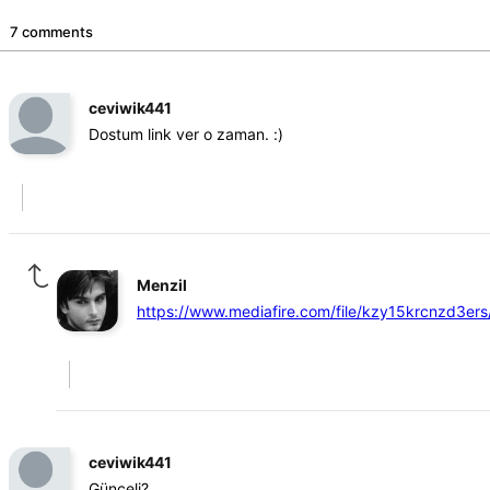
7 comments
ceviwik441
Dostum link ver o zaman. :)
Menzil
https://www.mediafire.com/file/kzy15krcnzd3ers
ceviwik441
Günceli?