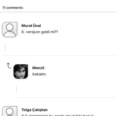
11 comments
Murat Ünal
6. versiyon geldi mi??
Menzil
bakalım.
Tolga Çalışkan
6.0 eklermisiniz bu arada cloud linki bozuk