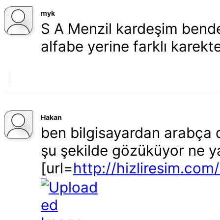
myk
S A Menzil kardeşim bend
alfabe yerine farklı karekt
Hakan
ben bilgisayardan arabça 
şu şekilde gözüküyor ne 
[url=
http://hizliresim.co