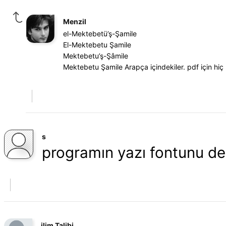
Menzil
el-Mektebetü’ş-Şamile
El-Mektebetu Şamile
Mektebetu’ş-Şâmile
Mektebetu Şamile Arapça içindekiler. pdf için h
s
programın yazı fontunu de
ilim Talibi