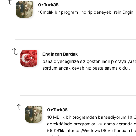
OzTurk35
10mblık bir program ,indirip deneyebilirsin Engin..
Engincan Bardak
bana diyeceğinize siz çoktan indirip oraya yaza
sordum ancak cevabınız başta savma oldu .
OzTurk35
10 MB'lık bir programdan bahsediyorum 10 GB
gerektiğinde programları kullanma açısında 
56 KB'lık internet,Windows 98 ve Pentium II 