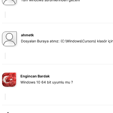
ahmetk
Dosyaları Buraya atınız: (C:\Windows\Cursors) klasör içi
Engincan Bardak
Windows 10 64 bit uyumlu mu ?