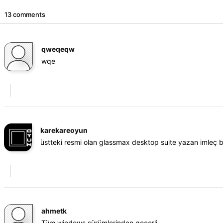
13 comments
qweqeqw
wqe
karekareoyun
üstteki resmi olan glassmax desktop suite yazan imleç ba
ahmetk
Tüm windows sürümlerinden gecerli