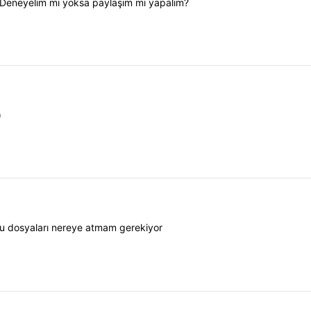
.Deneyelim mi yoksa paylaşım mı yapalım?
)
 bu dosyaları nereye atmam gerekiyor