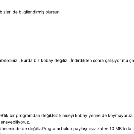
bizleri de bilgilendirmiş olursun
bilirdiniz . Burda biz kobay değiliz . İndirdikten sonra çalışıyor mu
'lık bir programdan değil.Biz kimseyi kobay yerine de koymuyoruz..
deneyebiliyoruz.
döneminde de değiliz.Programı bulup paylaşmışız zaten 10 MB'tı da i