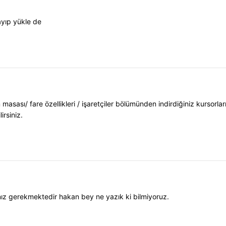
ayıp yükle de
sası/ fare özellikleri / işaretçiler bölümünden indirdiğiniz kursorları
irsiniz.
ız gerekmektedir hakan bey ne yazık ki bilmiyoruz.