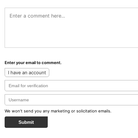
Enter your email to comment.
I have an account
We won't send you any marketing or solicitation emails.
Submit