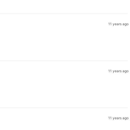
11 years ago
11 years ago
11 years ago