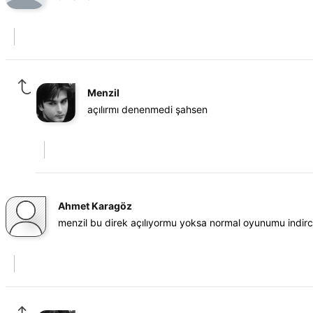
Menzil
açılırmı denenmedi şahsen
Ahmet Karagöz
menzil bu direk açılıyormu yoksa normal oyunumu indir