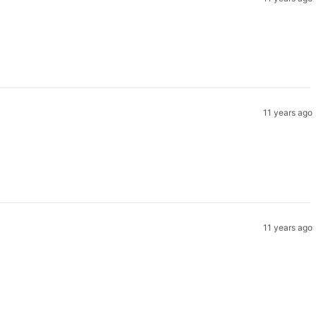
11 years ago
11 years ago