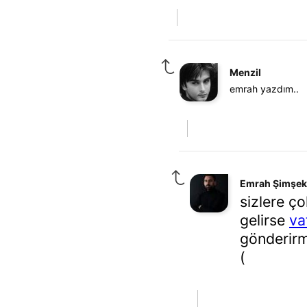
Menzil
emrah yazdım..
Emrah Şimşek
sizlere ç
gelirse
va
gönderirmi
(