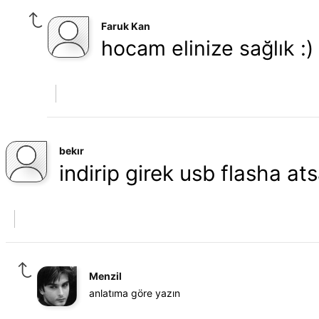
Faruk Kan
hocam elinize sağlık :)
bekır
indirip girek usb flasha at
Menzil
anlatıma göre yazın