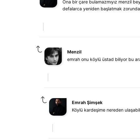
Ona bir çare bulamazmıyız menzil bey
defalarca yeniden başlatmak zorunda
Menzil
emrah onu köylü üstad biliyor bu ar
Emrah Şimşek
Köylü kardeşime nereden ulaşabil