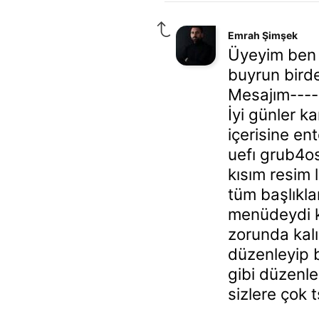
Emrah Şimşek
Üyeyim ben 
buyrun bird
Mesajım----
İyi günler k
içerisine en
uefı grub4o
kısım resim l
tüm başlıkl
menüdeydi k
zorunda kal
düzenleyip 
gibi düzenl
sizlere çok 