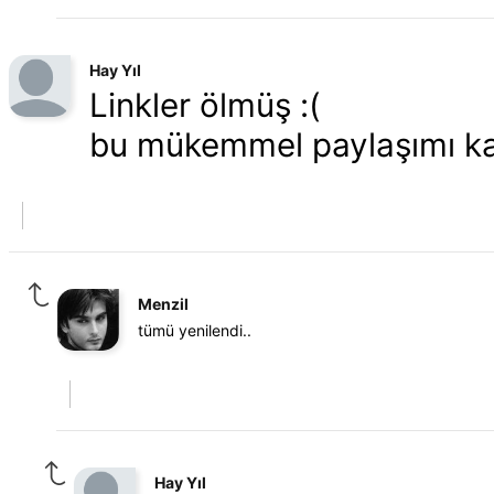
Hay Yıl
Linkler ölmüş :(
bu mükemmel paylaşımı ka
Menzil
tümü yenilendi..
Hay Yıl