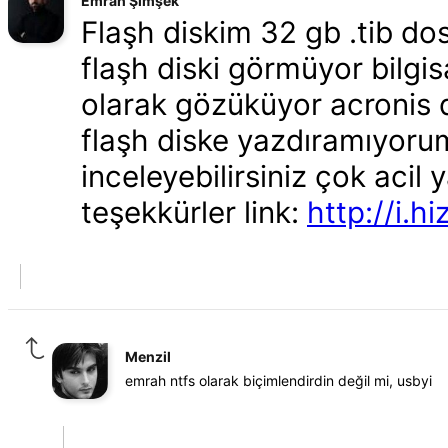
Emrah Şimşek
Flaşh diskim 32 gb .tib do
flaşh diski görmüyor bilgis
olarak gözüküyor acronis d
flaşh diske yazdıramıyoru
inceleyebilirsiniz çok acil 
teşekkürler link:
http://i.h
Menzil
emrah ntfs olarak biçimlendirdin değil mi, usbyi