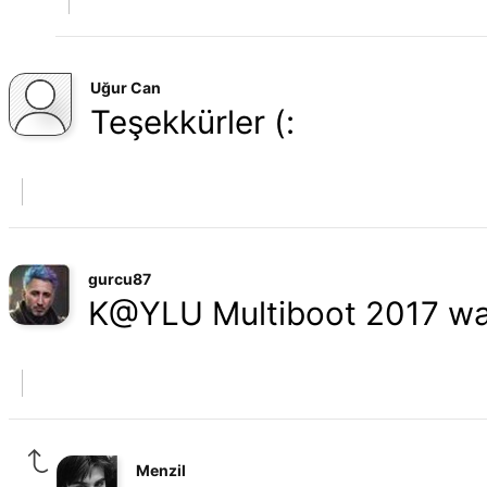
Uğur Can
Teşekkürler (:
gurcu87
K@YLU Multiboot 2017 wa
Menzil