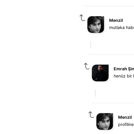
Menzil
mutlaka habe
Emrah Şi
henüz bir
Menzil
profili