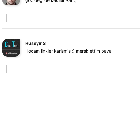
göz değilde kediler var :)
HuseyinS
Hocam linkler karişmis :) mersk ettim baya